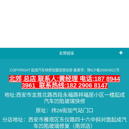
友情链接
COPYRIGHT 起成汽车快修加盟连锁总部 备案号：
陕ICP备20004621号
北郊 总店 联系人:黄经理 电话:187 8944
3961 联系热线:182 2906 8147
地址:西安市龙首北路西段永福路祥福居小区一楼起成
汽车凹陷玻璃快修
原址：纬26街加气站门口
分店地址：西安市雁塔区东仪路四十六中斜对面起成汽
车凹陷玻璃修复（南郊店）