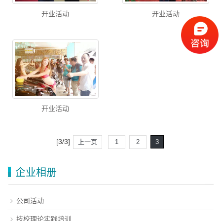
开业活动
开业活动
开业活动
[3/3]
上一页
1
2
3
企业相册
公司活动
技校理论实践培训