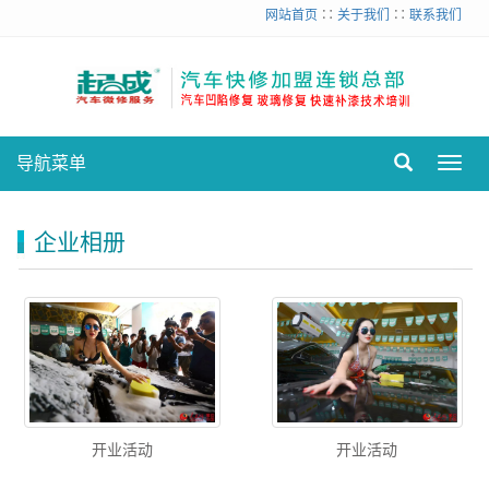
网站首页
∷
关于我们
∷
联系我们
导航菜单
Toggl
navig
企业相册
开业活动
开业活动